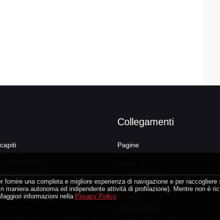
Collegamenti
capiti
Pagine
0758555757
Home
0758555757
La Fondazione
er fornire una completa e migliore esperienza di navigazione e per raccogliere st
Attività
re in maniera autonoma ed indipendente attività di profilazione). Mentre non è r
 Maggiori informazioni nella
Privacy Policy
greteria@fondazionecaricastello.i
Contatti
Privacy Policy
fondazionecaricastello@pec.it
Impostazioni Cookie