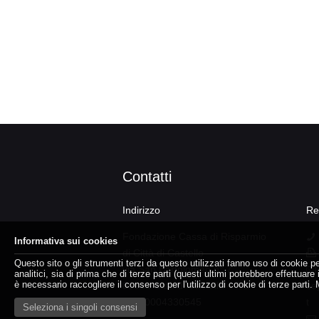
Contatti
Indirizzo
Re
Fondazione Cassa di Risparmio
Informativa sui cookies
di Città di Castello
Questo sito o gli strumenti terzi da questo utilizzati fanno uso di cookie p
via San Bartolomeo n° 7
analitici, sia di prima che di terze parti (questi ultimi potrebbero effettua
è necessario raccogliere il consenso per l'utilizzo di cookie di terze parti.
06012 Città di Castello – PG
se
CF 90004330545
t
Seleziona i singoli consensi