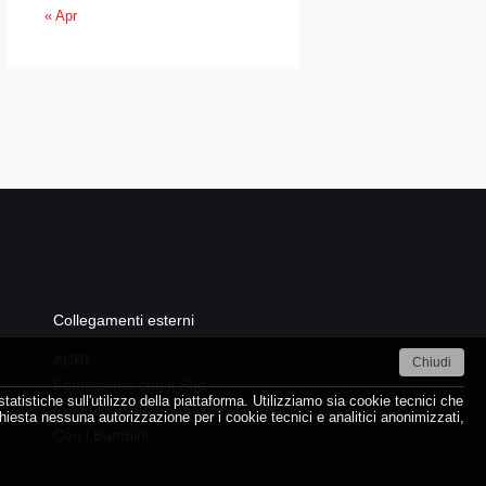
« Apr
Collegamenti esterni
ACRI
Chiudi
Fondazione con il Sud
atistiche sull'utilizzo della piattaforma. Utilizziamo sia cookie tecnici che
Consulta delle Fondazioni Umbre
ichiesta nessuna autorizzazione per i cookie tecnici e analitici anonimizzati,
Con i Bambini