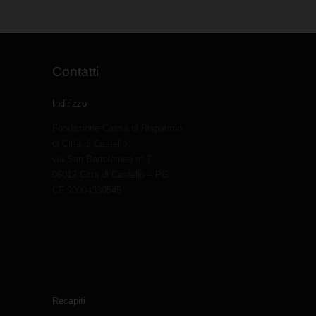
Contatti
Indirizzo
Fondazione Cassa di Risparmio
di Città di Castello
via San Bartolomeo n° 7
06012 Città di Castello – PG
CF 90004330545
Recapiti