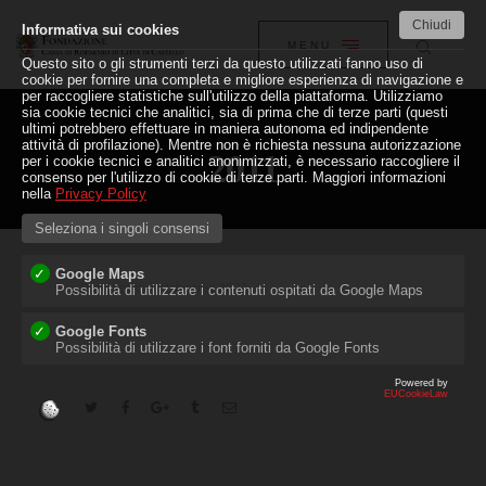
HOME
Chiudi
Informativa sui cookies
MENU
CLOSE
LA FONDAZIONE
Questo sito o gli strumenti terzi da questo utilizzati fanno uso di
cookie per fornire una completa e migliore esperienza di navigazione e
per raccogliere statistiche sull'utilizzo della piattaforma. Utilizziamo
ATTIVITÀ
sia cookie tecnici che analitici, sia di prima che di terze parti (questi
ultimi potrebbero effettuare in maniera autonoma ed indipendente
attività di profilazione). Mentre non è richiesta nessuna autorizzazione
CONTATTI
2011
per i cookie tecnici e analitici anonimizzati, è necessario raccogliere il
consenso per l'utilizzo di cookie di terze parti. Maggiori informazioni
nella
Privacy Policy
Seleziona i singoli consensi
Google Maps
Pubblicato su
1 August 2022
Possibilità di utilizzare i contenuti ospitati da Google Maps
Google Fonts
Possibilità di utilizzare i font forniti da Google Fonts
Powered by
EUCookieLaw